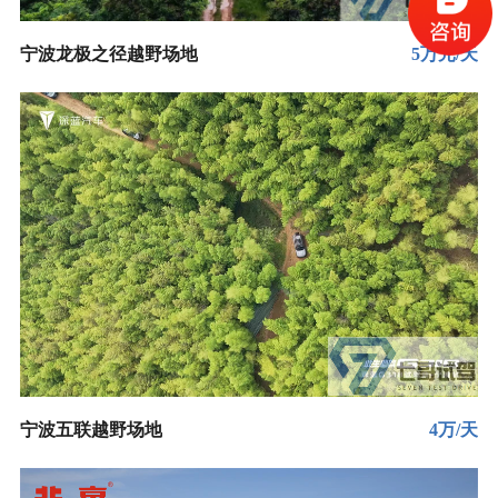
宁波龙极之径越野场地
5万元/天
宁波五联越野场地
4万/天