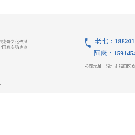
老七：188201
市柒哥文化传播
全国真实场地资
阿康：1591454
公司地址：
深圳市福田区华富
号