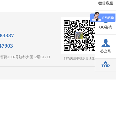
微信客服
QQ咨询
83337
7903
公众号
路1006号航都大厦12层C1213
扫码关注手机版更便捷