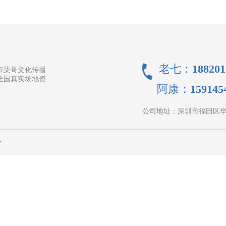
老七：188201
市柒哥文化传播
全国真实场地资
阿康：1591454
公司地址：
深圳市福田区华富
号