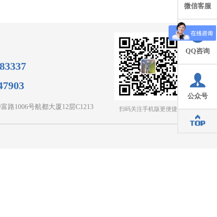
微信客服
QQ咨询
83337
7903
公众号
路1006号航都大厦12层C1213
扫码关注手机版更便捷