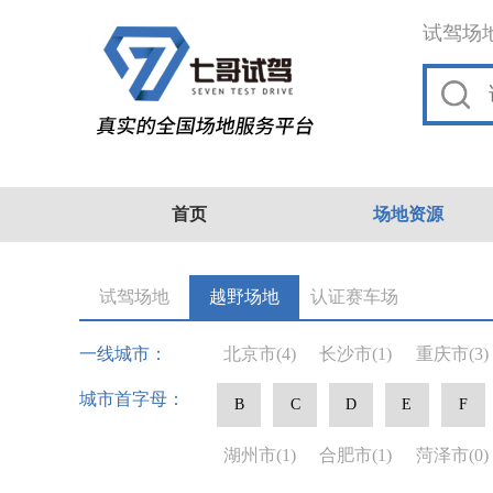
试驾场
首页
场地资源
试驾场地
越野场地
认证赛车场
一线城市：
北京市
(4)
长沙市
(1)
重庆市
(3)
城市首字母：
B
C
D
E
F
湖州市
(1)
合肥市
(1)
菏泽市
(0)