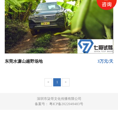
东莞水濂山越野场地
3万元/天
<
1
>
深圳市柒哥文化传播有限公司
备案号：
粤ICP备2022049483号