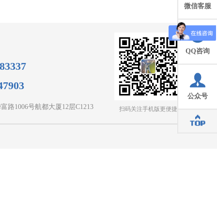
微信客服
QQ咨询
83337
7903
公众号
路1006号航都大厦12层C1213
扫码关注手机版更便捷