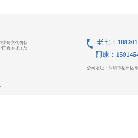
老七：188201
市柒哥文化传播
全国真实场地资
阿康：1591454
公司地址：
深圳市福田区华富
号